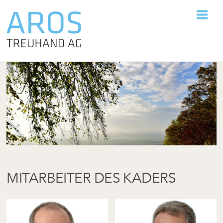
Skip
M
to
content
MITARBEITER DES KADERS